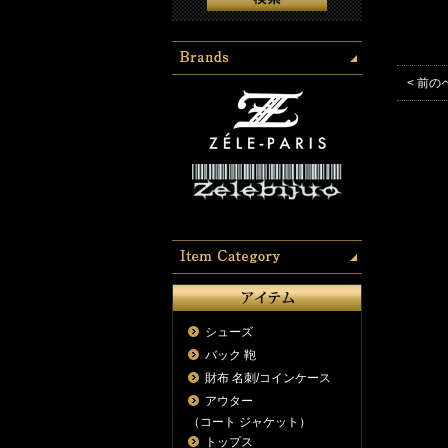
< 前の
シューズ
バック 鞄
財布 名刺/コインケース
アウター
（コート ジャケット）
トップス