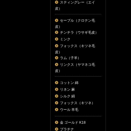
スティングレー（エイ
皮）
セーブル（クロテン毛
皮）
チンチラ（ウサギ毛皮）
ミンク
フォックス（キツネ毛
皮）
ラム（子羊）
リンクス（ヤマネコ毛
皮）
コットン 綿
リネン 麻
シルク 絹
フォックス（キツネ）
ウール 羊毛
金 ゴールド K18
プラチナ