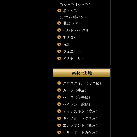
（Yシャツ Tシャツ）
ボトムス
（デニム 綿パン）
毛皮 ファー
ベルト バックル
ネクタイ
時計
ジュエリー
アクセサリー
クロコダイル（ワニ皮）
カーフ（牛皮）
ハラコ（仔牛皮）
パイソン（蛇皮）
ディアスキン（鹿皮）
キャメル（ラクダ皮）
エレファント（象皮）
リザード（トカゲ皮）