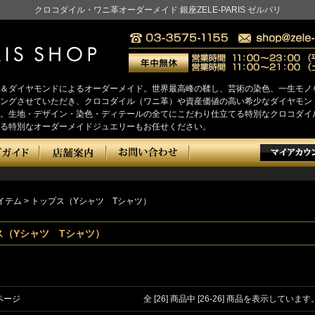
クロコダイル・ワニ革オーダーメイド 銀座ZELE-PARIS ゼルパリ
＆ダイヤモンドによるオーダーメイド。世界最高峰の鞣し、芸術の染色、一生モノ
をヒアリングさせていただき、クロコダイル（ワニ革）や資産価値の高い希少なダイヤ
。生地・デザイン・染色・ディテールの全てにこだわり仕立てる特別なクロコダイ
る特別なオーダーメイドジュエリーもお任せください。
イテム
>
トップス（Yシャツ Tシャツ）
ス（Yシャツ Tシャツ）
ページ
全 [26] 商品中 [26-26] 商品を表示しています