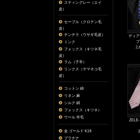
スティングレー（エイ
皮）
セーブル（クロテン毛
皮）
チンチラ（ウサギ毛皮）
ディア
プ
ミンク
2,
フォックス（キツネ毛
皮）
ラム（子羊）
リンクス（ヤマネコ毛
皮）
コットン 綿
リネン 麻
シルク 絹
フォックス（キツネ）
ウール 羊毛
ZEL
金 ゴールド K18
プラチナ