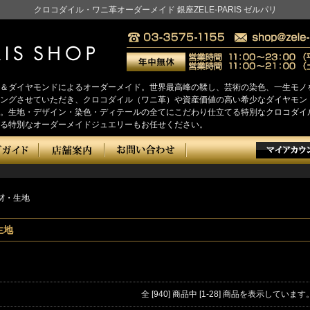
クロコダイル・ワニ革オーダーメイド 銀座ZELE-PARIS ゼルパリ
＆ダイヤモンドによるオーダーメイド。世界最高峰の鞣し、芸術の染色、一生モノ
をヒアリングさせていただき、クロコダイル（ワニ革）や資産価値の高い希少なダイヤ
。生地・デザイン・染色・ディテールの全てにこだわり仕立てる特別なクロコダイ
る特別なオーダーメイドジュエリーもお任せください。
材・生地
生地
全 [940] 商品中 [1-28] 商品を表示しています