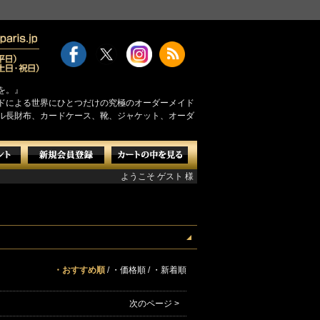
を。』
モンドによる世界にひとつだけの究極のオーダーメイド
ル長財布、カードケース、靴、ジャケット、オーダ
ようこそ ゲスト 様
・おすすめ順
/
・価格順
/
・新着順
。
次のページ >