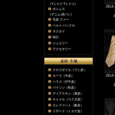
（Yシャツ Tシャツ）
ZEL
ボトムス
（デニム 綿パン）
毛皮 ファー
ベルト バックル
ネクタイ
時計
ジュエリー
アクセサリー
クロコダイル（ワニ皮）
ZEL
カーフ（牛皮）
ハラコ（仔牛皮）
パイソン（蛇皮）
ディアスキン（鹿皮）
キャメル（ラクダ皮）
エレファント（象皮）
リザード（トカゲ皮）