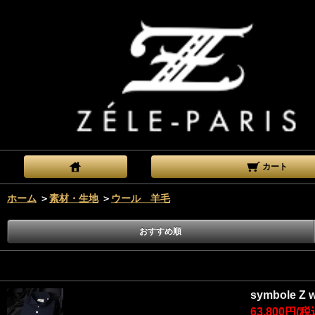
カート
ホーム
＞
素材・生地
＞
ウール 羊毛
おすすめ順
symbole 
63,800円(税