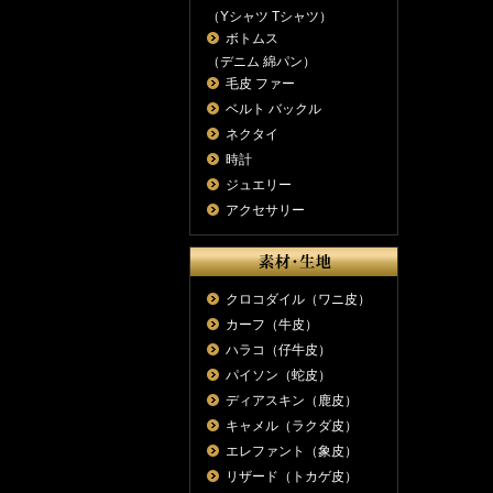
（Yシャツ Tシャツ）
ボトムス
（デニム 綿パン）
毛皮 ファー
ベルト バックル
ネクタイ
時計
ジュエリー
アクセサリー
クロコダイル（ワニ皮）
カーフ（牛皮）
ハラコ（仔牛皮）
パイソン（蛇皮）
ディアスキン（鹿皮）
キャメル（ラクダ皮）
エレファント（象皮）
リザード（トカゲ皮）