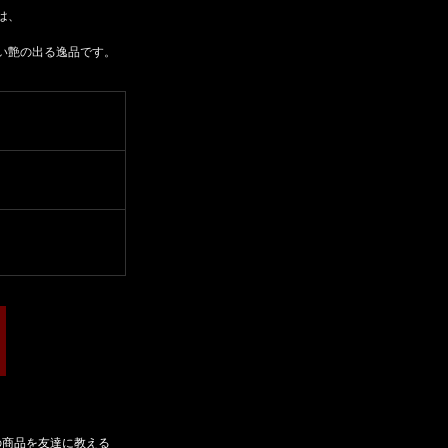
は、
い艶の出る逸品です。
の商品を友達に教える