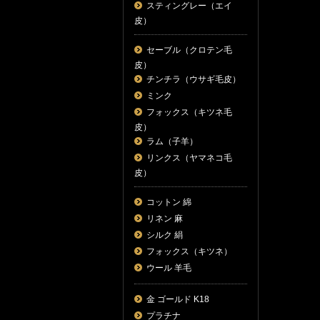
スティングレー（エイ
皮）
セーブル（クロテン毛
皮）
チンチラ（ウサギ毛皮）
ミンク
フォックス（キツネ毛
皮）
ラム（子羊）
リンクス（ヤマネコ毛
皮）
コットン 綿
リネン 麻
シルク 絹
フォックス（キツネ）
ウール 羊毛
金 ゴールド K18
プラチナ