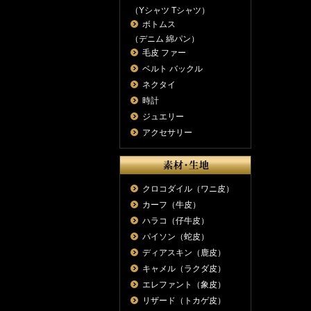
（Yシャツ Tシャツ）
ボトムス
（デニム 綿パン）
毛皮 ファー
ベルト バックル
ネクタイ
時計
ジュエリー
アクセサリー
クロコダイル（ワニ皮）
カーフ（牛皮）
ハラコ（仔牛皮）
パイソン（蛇皮）
ディアスキン（鹿皮）
キャメル（ラクダ皮）
エレファント（象皮）
リザード（トカゲ皮）