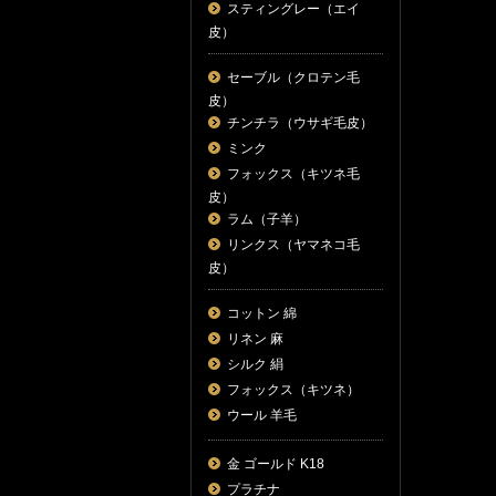
スティングレー（エイ
皮）
セーブル（クロテン毛
皮）
チンチラ（ウサギ毛皮）
ミンク
フォックス（キツネ毛
皮）
ラム（子羊）
リンクス（ヤマネコ毛
皮）
コットン 綿
リネン 麻
シルク 絹
フォックス（キツネ）
ウール 羊毛
金 ゴールド K18
プラチナ