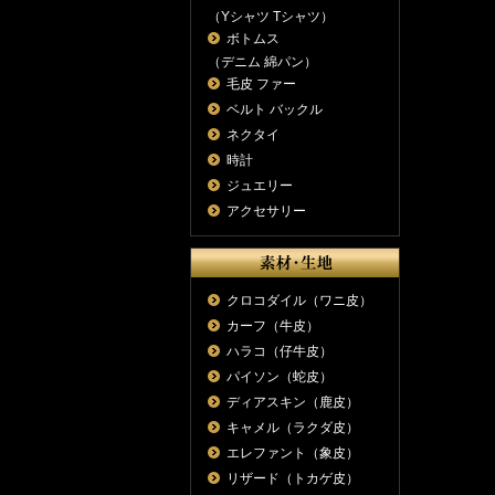
（Yシャツ Tシャツ）
ボトムス
（デニム 綿パン）
毛皮 ファー
ベルト バックル
ネクタイ
時計
ジュエリー
アクセサリー
クロコダイル（ワニ皮）
カーフ（牛皮）
ハラコ（仔牛皮）
パイソン（蛇皮）
ディアスキン（鹿皮）
キャメル（ラクダ皮）
エレファント（象皮）
リザード（トカゲ皮）