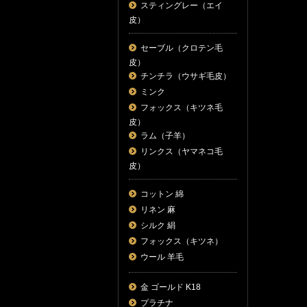
スティングレー（エイ
皮）
セーブル（クロテン毛
皮）
チンチラ（ウサギ毛皮）
ミンク
フォックス（キツネ毛
皮）
ラム（子羊）
リンクス（ヤマネコ毛
皮）
コットン 綿
リネン 麻
シルク 絹
フォックス（キツネ）
ウール 羊毛
金 ゴールド K18
プラチナ