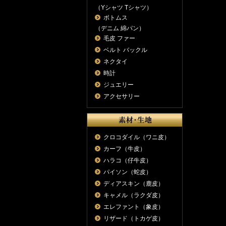
（Yシャツ Tシャツ）
ボトムス
（デニム 綿パン）
毛皮 ファー
ベルト バックル
ネクタイ
時計
ジュエリー
アクセサリー
クロコダイル（ワニ皮）
カーフ（牛皮）
ハラコ（仔牛皮）
パイソン（蛇皮）
ディアスキン（鹿皮）
キャメル（ラクダ皮）
エレファント（象皮）
リザード（トカゲ皮）