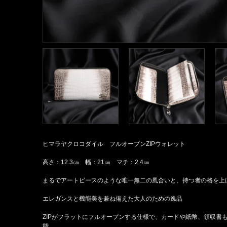
ヒマラヤクロコダイル フルオープンZIPウォレット
高さ：12.3㎝ 幅：21㎝ マチ：2.4㎝
まるでアートピースのような唯一無二の風合いと、持つ者の格を上
エレガンスと機能美を兼ね備えた大人のための逸品
ZIPがフラットにフルオープンする仕様で、カードや紙幣、領収書
能