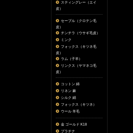
スティングレー（エイ
皮）
セーブル（クロテン毛
皮）
チンチラ（ウサギ毛皮）
ミンク
フォックス（キツネ毛
皮）
ラム（子羊）
リンクス（ヤマネコ毛
皮）
コットン 綿
リネン 麻
シルク 絹
フォックス（キツネ）
ウール 羊毛
金 ゴールド K18
プラチナ