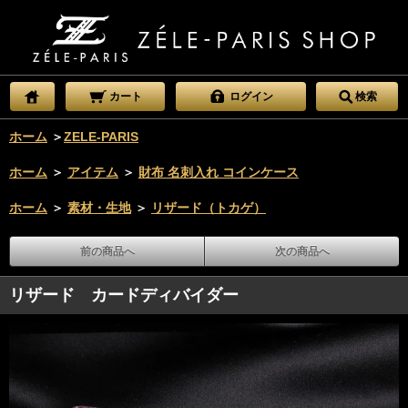
カート
ログイン
検索
ホーム
＞
ZELE-PARIS
ホーム
＞
アイテム
＞
財布 名刺入れ コインケース
ホーム
＞
素材・生地
＞
リザード（トカゲ）
前の商品へ
次の商品へ
リザード カードディバイダー