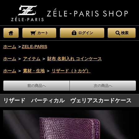
カート
ログイン
検索
ホーム
＞
ZELE-PARIS
ホーム
＞
アイテム
＞
財布 名刺入れ コインケース
ホーム
＞
素材・生地
＞
リザード（トカゲ）
前の商品へ
次の商品へ
リザード バーティカル ヴェリアスカードケース