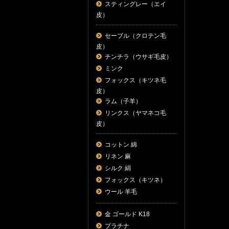
スティングレー（エイ
皮）
セーブル（クロテン毛
皮）
チンチラ（ウサギ毛皮）
ミンク
フォックス（キツネ毛
皮）
ラム（子羊）
リンクス（ヤマネコ毛
皮）
コットン 綿
リネン 麻
シルク 絹
フォックス（キツネ）
ウール 羊毛
金 ゴールド K18
プラチナ