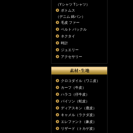
（Yシャツ Tシャツ）
ボトムス
（デニム 綿パン）
毛皮 ファー
ベルト バックル
ネクタイ
時計
ジュエリー
アクセサリー
クロコダイル（ワニ皮）
カーフ（牛皮）
ハラコ（仔牛皮）
パイソン（蛇皮）
ディアスキン（鹿皮）
キャメル（ラクダ皮）
エレファント（象皮）
リザード（トカゲ皮）