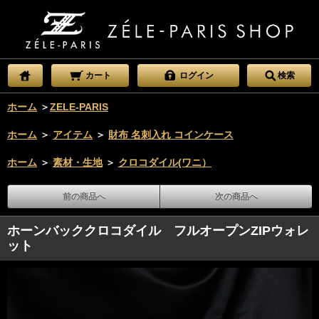
カート
ログイン
検索
ホーム
＞
ZELE-PARIS
ホーム
＞
アイテム
＞
財布 名刺入れ コインケース
ホーム
＞
素材・生地
＞
クロコダイル(ワニ）
前の商品へ
次の商品へ
ホーンバッククロコダイル フルオープンZIPウォレ
ット