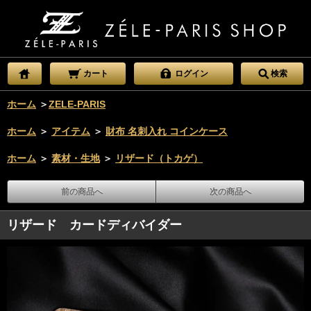
カート
ログイン
検索
ホーム
＞
ZELE-PARIS
ホーム
＞
アイテム
＞
財布 名刺入れ コインケース
ホーム
＞
素材・生地
＞
リザード（トカゲ）
前の商品へ
次の商品へ
リザード カードディバイダー